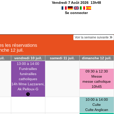
Vendredi 7 Août 2026
13
h
48
Se connecter
Voir la semaine suivante
s les réservations
nche 12 juil.
uil.
vendredi 10 juil.
samedi 11 juil.
dimanche 12 juil.
13:00 à 14:00
Funérailles
09:30 à 12:30
funérailles
Messe
catholiques
messe catholique
14h Mme Lazzareni,
10h45
Ak Pelloux-G
10:00 à 14:00
Culte
Culte Anglican