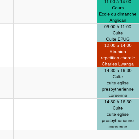
11:00 à 14:00
Cours
Ecole du dimanche
Anglican
09:00 à 11:00
Culte
Culte EPUG
12:00 à 14:00
Réunion
repetition chorale
Charles Lwanga
14:30 à 16:30
Culte
culte eglise
presbytherienne
coreenne
14:30 à 16:30
Culte
culte eglise
presbytherienne
coreenne