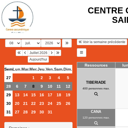
CENTRE 
SA
Voir la semaine précédente
Juillet 2026
Aujourd'hui
Ressources
lun
Sem
Lun.
Mar.
Mer.
Jeu.
Ven.
Sam.
Dim.
27
1
2
3
4
5
TIBERIADE
28
6
7
8
9
10
11
12
400 personnes max.
29
13
14
15
16
17
18
19
30
20
21
22
23
24
25
26
CANA
31
27
28
29
30
31
120 personnes max.
Domaines :