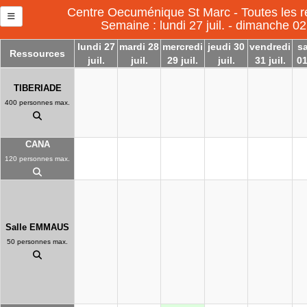
Centre Oecuménique St Marc - Toutes les r
Semaine : lundi 27 juil. - dimanche 02
lundi 27
mardi 28
mercredi
jeudi 30
vendredi
s
Ressources
juil.
juil.
29 juil.
juil.
31 juil.
01
TIBERIADE
400 personnes max.
CANA
120 personnes max.
Salle EMMAUS
50 personnes max.