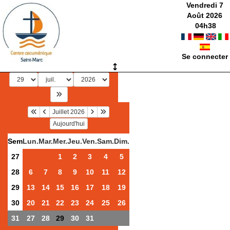
Vendredi 7
Août 2026
04
h
38
Se connecter
Juillet 2026
Aujourd'hui
Sem
Lun.
Mar.
Mer.
Jeu.
Ven.
Sam.
Dim.
27
1
2
3
4
5
28
6
7
8
9
10
11
12
29
13
14
15
16
17
18
19
30
20
21
22
23
24
25
26
31
27
28
29
30
31