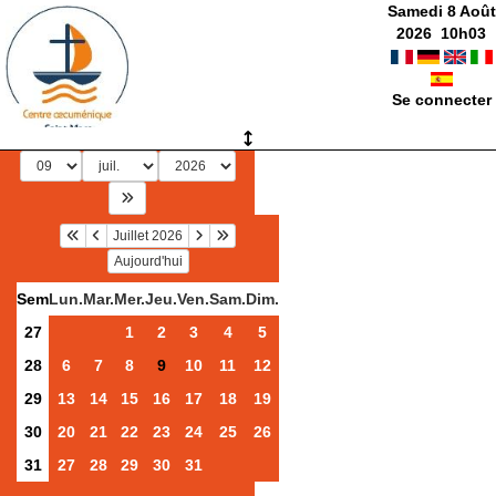
Samedi 8 Août
2026
10
h
03
Se connecter
Juillet 2026
Aujourd'hui
Sem
Lun.
Mar.
Mer.
Jeu.
Ven.
Sam.
Dim.
27
1
2
3
4
5
28
6
7
8
9
10
11
12
29
13
14
15
16
17
18
19
30
20
21
22
23
24
25
26
31
27
28
29
30
31