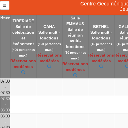
Centre Oecuménique 
Jeu
Heure
Salle
TIBERIADE
EMMAUS
Salle de
CANA
BETHEL
GAL
Salle de
célébration
Salle multi-
Salle multi-
Sall
réunion
et
fonctions
fonctions
réu
multi-
événement
(120 personnes
(45 personnes
(45 per
fonctions
(400 personnes
max.)
max.)
max
(50 personnes
Réservations
Réservations
Réserv
max.)
max.)
Réservations
modérées
modérées
modé
Réservations
modérées
modérées
07:00
-
07:30
07:30
-
08:00
08:00
-
08:30