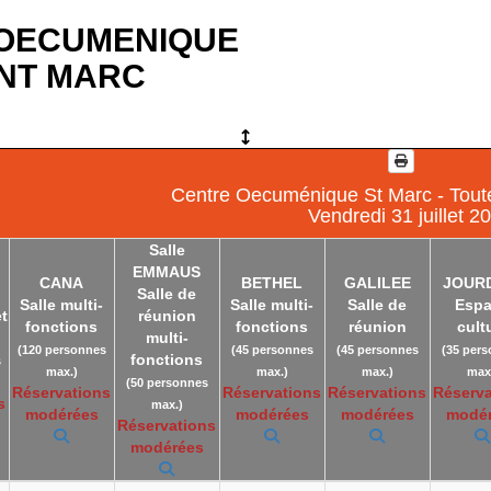
OECUMENIQUE
INT MARC
Centre Oecuménique St Marc - Toute
Vendredi 31 juillet 2
Salle
EMMAUS
CANA
BETHEL
GALILEE
JOUR
Salle de
Salle multi-
Salle multi-
Salle de
Esp
et
réunion
fonctions
fonctions
réunion
cult
multi-
(120 personnes
(45 personnes
(45 personnes
(35 per
fonctions
s
max.)
max.)
max.)
max
(50 personnes
Réservations
Réservations
Réservations
Réserva
s
max.)
modérées
modérées
modérées
modé
Réservations
modérées