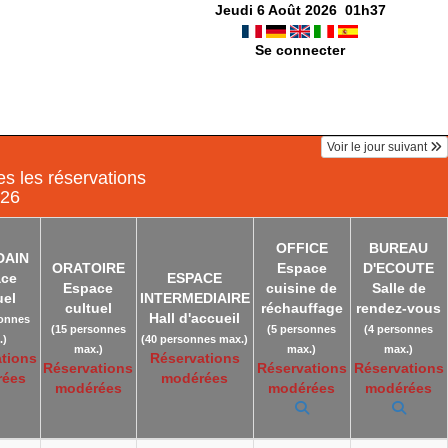
Jeudi 6 Août 2026
01
h
37
Se connecter
Voir le jour suivant
s les réservations
026
OFFICE
BUREAU
DAIN
ORATOIRE
Espace
D'ECOUTE
ace
ESPACE
Espace
cuisine de
Salle de
uel
INTERMEDIAIRE
cultuel
réchauffage
rendez-vous
Hall d'accueil
sonnes
(15 personnes
(5 personnes
(4 personnes
.)
(40 personnes max.)
max.)
max.)
max.)
tions
Réservations
Réservations
Réservations
Réservations
rées
modérées
modérées
modérées
modérées