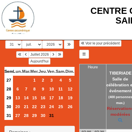
CENTRE 
SA
Voir le jour précédent
Juillet 2026
Aujourd'hui
Heure
Sem
Lun.
Mar.
Mer.
Jeu.
Ven.
Sam.
Dim.
TIBERIADE
Salle de
27
1
2
3
4
5
célébration 
28
6
7
8
9
10
11
12
événement
(400 personne
29
13
14
15
16
17
18
19
max.)
30
20
21
22
23
24
25
26
Réservation
modérées
31
27
28
29
30
31
Domaines :