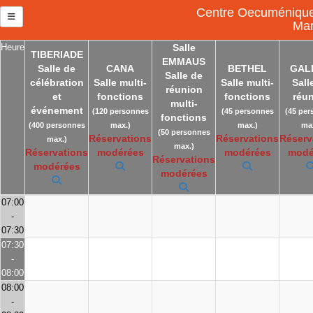
Centre Oecuménique 
Mar
Heure
Salle
TIBERIADE
EMMAUS
Salle de
CANA
BETHEL
GAL
Salle de
célébration
Salle multi-
Salle multi-
Sall
réunion
et
fonctions
fonctions
réu
multi-
événement
(120 personnes
(45 personnes
(45 per
fonctions
(400 personnes
max.)
max.)
max
(50 personnes
Réservations
Réservations
Réserv
max.)
max.)
Réservations
modérées
modérées
modé
Réservations
modérées
modérées
07:00
-
07:30
07:30
-
08:00
08:00
-