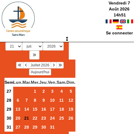
Vendredi 7
Août 2026
14
h
51
Se connecter
Juillet 2026
Aujourd'hui
Sem
Lun.
Mar.
Mer.
Jeu.
Ven.
Sam.
Dim.
27
1
2
3
4
5
28
6
7
8
9
10
11
12
29
13
14
15
16
17
18
19
30
20
21
22
23
24
25
26
31
27
28
29
30
31