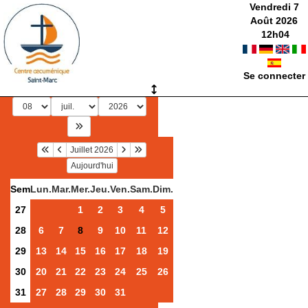
Vendredi 7
Août 2026
12
h
04
Se connecter
Juillet 2026
Aujourd'hui
Sem
Lun.
Mar.
Mer.
Jeu.
Ven.
Sam.
Dim.
27
1
2
3
4
5
28
6
7
8
9
10
11
12
29
13
14
15
16
17
18
19
30
20
21
22
23
24
25
26
31
27
28
29
30
31