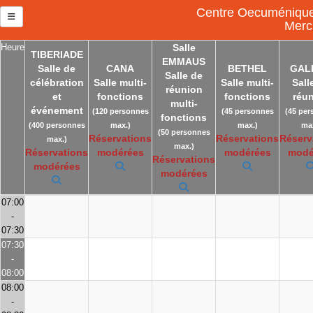
Centre Oecuménique 
Mercr
Heure
Salle
TIBERIADE
EMMAUS
Salle de
CANA
BETHEL
GAL
Salle de
célébration
Salle multi-
Salle multi-
Sall
réunion
et
fonctions
fonctions
réu
multi-
événement
(120 personnes
(45 personnes
(45 per
fonctions
(400 personnes
max.)
max.)
max
(50 personnes
Réservations
Réservations
Réserv
max.)
max.)
Réservations
modérées
modérées
modé
Réservations
modérées
modérées
07:00
-
07:30
07:30
-
08:00
08:00
-