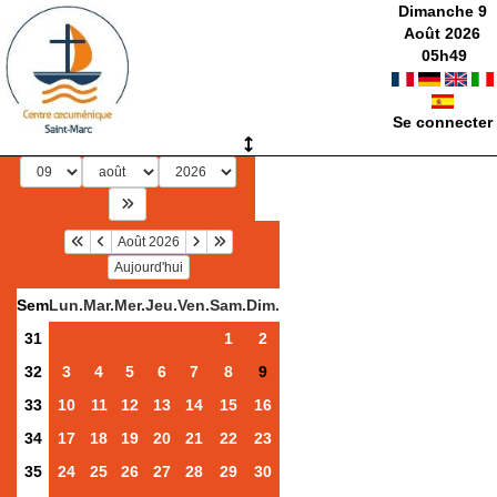
Dimanche 9
Août 2026
05
h
49
Se connecter
Août 2026
Aujourd'hui
Sem
Lun.
Mar.
Mer.
Jeu.
Ven.
Sam.
Dim.
31
1
2
32
3
4
5
6
7
8
9
33
10
11
12
13
14
15
16
34
17
18
19
20
21
22
23
35
24
25
26
27
28
29
30