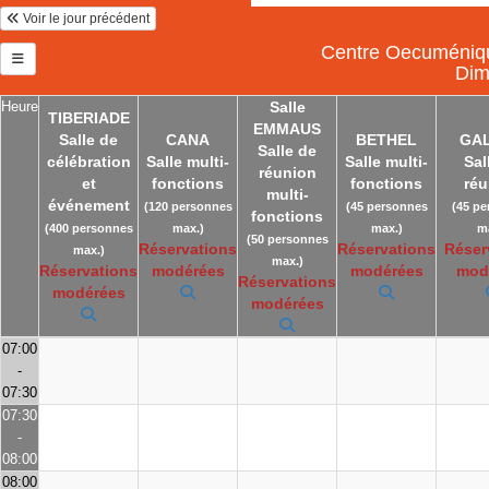
Voir le jour précédent
Centre Oecuménique
Dim
Heure
Salle
TIBERIADE
EMMAUS
Salle de
CANA
BETHEL
GAL
Salle de
célébration
Salle multi-
Salle multi-
Sal
réunion
et
fonctions
fonctions
réu
multi-
événement
(120 personnes
(45 personnes
(45 p
fonctions
(400 personnes
max.)
max.)
m
(50 personnes
Réservations
Réservations
Réser
max.)
max.)
Réservations
modérées
modérées
mod
Réservations
modérées
modérées
07:00
-
07:30
07:30
-
08:00
08:00