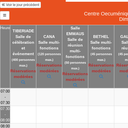
Voir le jour précédent
Centre Oecuménique
Dim
Heure
Salle
TIBERIADE
EMMAUS
Salle de
CANA
BETHEL
GAL
Salle de
célébration
Salle multi-
Salle multi-
Sal
réunion
et
fonctions
fonctions
réu
multi-
événement
(120 personnes
(45 personnes
(45 p
fonctions
(400 personnes
max.)
max.)
m
(50 personnes
Réservations
Réservations
Réser
max.)
max.)
Réservations
modérées
modérées
mod
Réservations
modérées
modérées
07:00
-
07:30
07:30
-
08:00
08:00