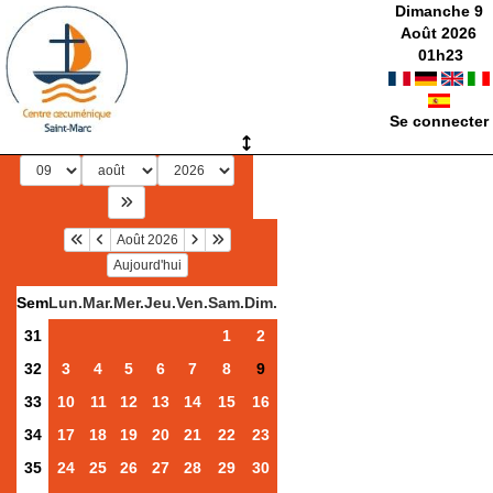
Dimanche 9
Août 2026
01
h
23
Se connecter
Août 2026
Aujourd'hui
Sem
Lun.
Mar.
Mer.
Jeu.
Ven.
Sam.
Dim.
31
1
2
32
3
4
5
6
7
8
9
33
10
11
12
13
14
15
16
34
17
18
19
20
21
22
23
35
24
25
26
27
28
29
30