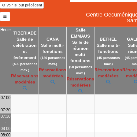
Voir le jour précédent
Centre Oecuménique 
Sam
Heure
Salle
TIBERIADE
EMMAUS
Salle de
CANA
BETHEL
GAL
Salle de
célébration
Salle multi-
Salle multi-
Sall
réunion
et
fonctions
fonctions
réu
multi-
événement
(120 personnes
(45 personnes
(45 per
fonctions
(400 personnes
max.)
max.)
max
(50 personnes
Réservations
Réservations
Réserv
max.)
max.)
Réservations
modérées
modérées
modé
Réservations
modérées
modérées
07:00
-
07:30
07:30
-
08:00
08:00