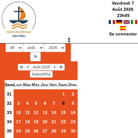
Vendredi 7
Août 2026
23
h
05
Se connecter
Août 2026
Aujourd'hui
Sem
Lun.
Mar.
Mer.
Jeu.
Ven.
Sam.
Dim.
31
1
2
32
3
4
5
6
7
8
9
33
10
11
12
13
14
15
16
34
17
18
19
20
21
22
23
35
24
25
26
27
28
29
30