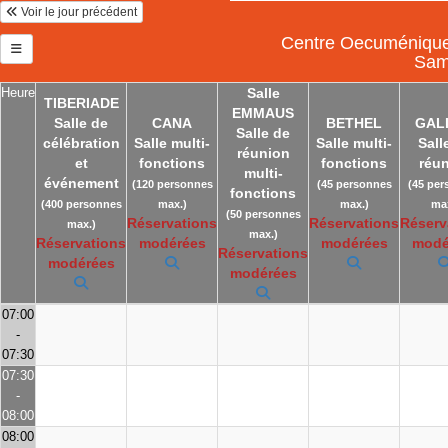
Voir le jour précédent
Centre Oecuménique 
Sam
Heure
Salle
TIBERIADE
EMMAUS
Salle de
CANA
BETHEL
GAL
Salle de
célébration
Salle multi-
Salle multi-
Sall
réunion
et
fonctions
fonctions
réu
multi-
événement
(120 personnes
(45 personnes
(45 per
fonctions
(400 personnes
max.)
max.)
max
(50 personnes
Réservations
Réservations
Réserv
max.)
max.)
Réservations
modérées
modérées
modé
Réservations
modérées
modérées
07:00
-
07:30
07:30
-
08:00
08:00