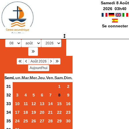
Samedi 8 Août
2026
03
h
40
Se connecter
Août 2026
Aujourd'hui
Sem
Lun.
Mar.
Mer.
Jeu.
Ven.
Sam.
Dim.
31
1
2
32
3
4
5
6
7
8
9
33
10
11
12
13
14
15
16
34
17
18
19
20
21
22
23
35
24
25
26
27
28
29
30