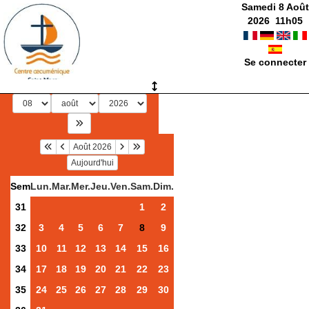
Samedi 8 Août
2026
11
h
05
Se connecter
Août 2026
Aujourd'hui
Sem
Lun.
Mar.
Mer.
Jeu.
Ven.
Sam.
Dim.
31
1
2
32
3
4
5
6
7
8
9
33
10
11
12
13
14
15
16
34
17
18
19
20
21
22
23
35
24
25
26
27
28
29
30