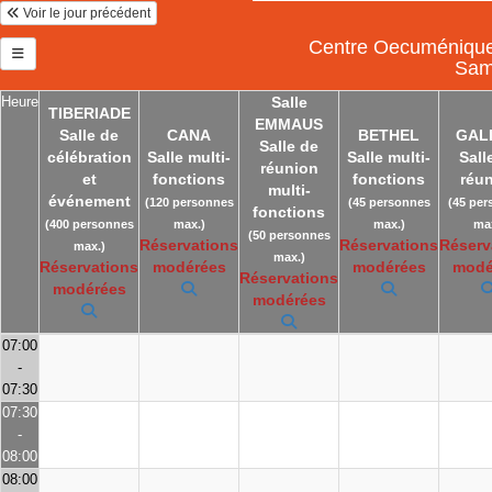
Voir le jour précédent
Centre Oecuménique 
Sam
Heure
Salle
TIBERIADE
EMMAUS
Salle de
CANA
BETHEL
GAL
Salle de
célébration
Salle multi-
Salle multi-
Sall
réunion
et
fonctions
fonctions
réu
multi-
événement
(120 personnes
(45 personnes
(45 per
fonctions
(400 personnes
max.)
max.)
max
(50 personnes
Réservations
Réservations
Réserv
max.)
max.)
Réservations
modérées
modérées
modé
Réservations
modérées
modérées
07:00
-
07:30
07:30
-
08:00
08:00