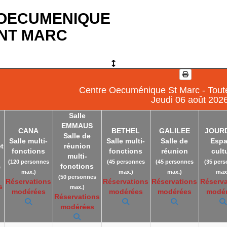
OECUMENIQUE
INT MARC
Centre Oecuménique St Marc - Toute
Jeudi 06 août 202
Salle
EMMAUS
CANA
BETHEL
GALILEE
JOUR
Salle de
Salle multi-
Salle multi-
Salle de
Esp
et
réunion
fonctions
fonctions
réunion
cult
multi-
(120 personnes
(45 personnes
(45 personnes
(35 per
fonctions
s
max.)
max.)
max.)
max
(50 personnes
Réservations
Réservations
Réservations
Réserva
s
max.)
modérées
modérées
modérées
modé
Réservations
modérées