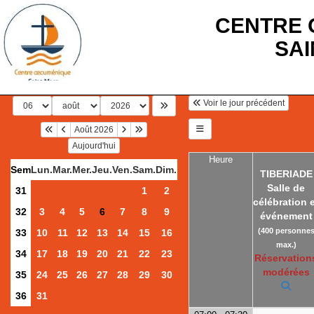
CENTRE 
SA
Voir le jour précédent
Août 2026
Aujourd'hui
Heure
Sem
Lun.
Mar.
Mer.
Jeu.
Ven.
Sam.
Dim.
TIBERIADE
Salle de
31
1
2
célébration 
32
3
4
5
6
7
8
9
événement
(400 personne
33
10
11
12
13
14
15
16
max.)
34
17
18
19
20
21
22
23
Réservation
modérées
35
24
25
26
27
28
29
30
36
31