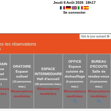
Jeudi 6 Août 2026
18
h
17
Se connecter
Voir le jour suivant
s les réservations
6
OFFICE
BUREAU
DAIN
ORATOIRE
Espace
D'ECOUTE
ace
ESPACE
Espace
cuisine de
Salle de
uel
INTERMEDIAIRE
cultuel
réchauffage
rendez-vous
Hall d'accueil
sonnes
(15 personnes
(5 personnes
(4 personnes
.)
(40 personnes max.)
max.)
max.)
max.)
tions
Réservations
Réservations
Réservations
Réservations
rées
modérées
modérées
modérées
modérées