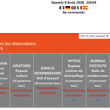
Samedi 8 Août 2026
10
h
04
Se connecter
Voir le jour suivant
s les réservations
26
OFFICE
BUREAU
DAIN
ORATOIRE
Espace
D'ECOUTE
ace
ESPACE
Espace
cuisine de
Salle de
uel
INTERMEDIAIRE
cultuel
réchauffage
rendez-vous
Hall d'accueil
sonnes
(15 personnes
(5 personnes
(4 personnes
.)
(40 personnes max.)
max.)
max.)
max.)
tions
Réservations
Réservations
Réservations
Réservations
rées
modérées
modérées
modérées
modérées