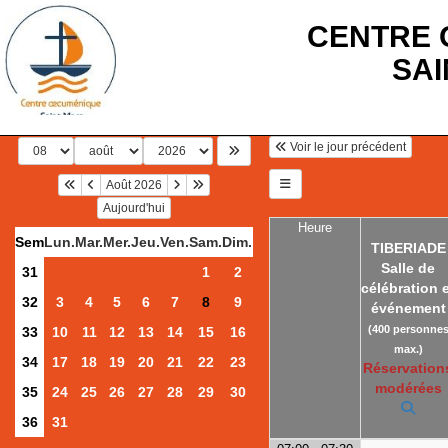
CENTRE 
SA
Voir le jour précédent
Août 2026
Aujourd'hui
Heure
Sem
Lun.
Mar.
Mer.
Jeu.
Ven.
Sam.
Dim.
TIBERIADE
Salle de
31
1
2
célébration 
32
3
4
5
6
7
8
9
événement
(400 personne
33
10
11
12
13
14
15
16
max.)
34
17
18
19
20
21
22
23
Réservation
modérées
35
24
25
26
27
28
29
30
36
31