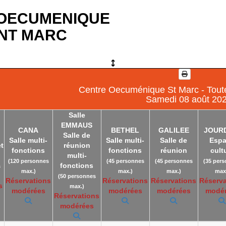
OECUMENIQUE
INT MARC
Centre Oecuménique St Marc - Toute
Samedi 08 août 20
Salle
EMMAUS
CANA
BETHEL
GALILEE
JOUR
Salle de
Salle multi-
Salle multi-
Salle de
Esp
et
réunion
fonctions
fonctions
réunion
cult
multi-
(120 personnes
(45 personnes
(45 personnes
(35 per
fonctions
s
max.)
max.)
max.)
max
(50 personnes
Réservations
Réservations
Réservations
Réserva
s
max.)
modérées
modérées
modérées
modé
Réservations
modérées